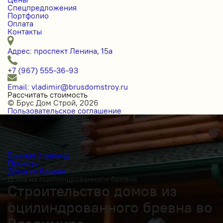
Спецпредложения
Портфолио
Оплата
Контакты
Адрес: проспект Ленина, 15а
+7 (967) 555-36-93
Email: vladimir@brusdomstroy.ru
Рассчитать стоимость
© Брус Дом Строй, 2026
Пользовательское соглашение
Главная страница
Проекты
Дома из бревен
Дома из оцилиндрованного бревна
Строительство домов из
оцилиндрованного бревна во