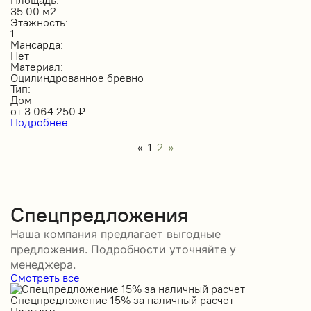
35.00 м2
Этажность:
1
Мансарда:
Нет
Материал:
Оцилиндрованное бревно
Тип:
Дом
от
3 064 250
₽
Подробнее
«
1
2
»
Спецпредложения
Наша компания предлагает выгодные
предложения. Подробности уточняйте у
менеджера.
Смотреть все
Спецпредложение 15% за наличный расчет
С
Получить
П