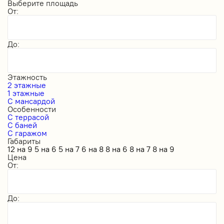
Выберите площадь
От:
До:
Этажность
2 этажные
1 этажные
С мансардой
Особенности
С террасой
С баней
С гаражом
Габариты
12 на 9
5 на 6
5 на 7
6 на 8
8 на 6
8 на 7
8 на 9
Цена
От:
До: