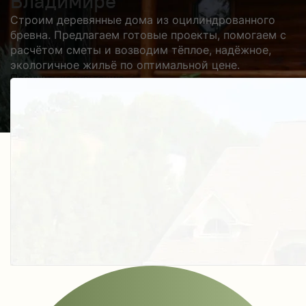
Владимире
Строим деревянные дома из оцилиндрованного
бревна. Предлагаем готовые проекты, помогаем с
расчётом сметы и возводим тёплое, надёжное,
экологичное жильё по оптимальной цене.
Получить косультацию