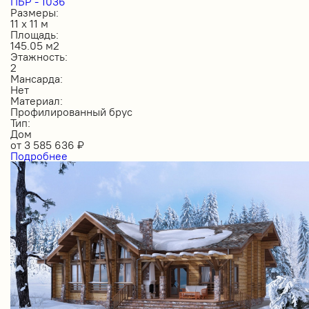
ПБР - 1036
Размеры:
11 х 11 м
Площадь:
145.05 м2
Этажность:
2
Мансарда:
Нет
Материал:
Профилированный брус
Тип:
Дом
от
3 585 636
₽
Подробнее