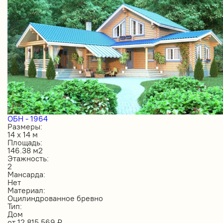
ОБН - 1964
Размеры:
14 х 14 м
Площадь:
146.38 м2
Этажность:
2
Мансарда:
Нет
Материал:
Оцилиндрованное бревно
Тип:
Дом
от
12 815 569
₽