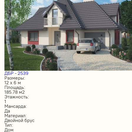
ДБР - 2539
Размеры:
12 х 6 м
Площадь:
185.78 м2
Этажность:
1
Мансарда:
Да
Материал:
Двойной брус
Тип:
Дом