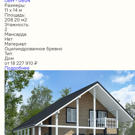
ОБН - 0604
Размеры:
11 х 14 м
Площадь:
208.20 м2
Этажность:
2
Мансарда:
Нет
Материал:
Оцилиндрованное бревно
Тип:
Дом
от
18 227 910
₽
Подробнее