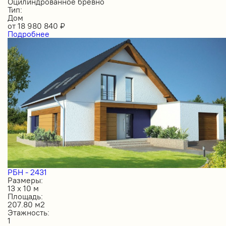
Оцилиндрованное бревно
Тип:
Дом
от
18 980 840
₽
Подробнее
РБН - 2431
Размеры:
13 х 10 м
Площадь:
207.80 м2
Этажность:
1